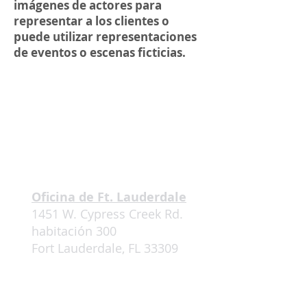
imágenes de actores para
representar a los clientes o
puede utilizar representaciones
de eventos o escenas ficticias.
Oficina de Ft. Lauderdale
1451 W. Cypress Creek Rd.
habitación 300
Fort Lauderdale, FL 33309
E:
mhamburger@markhamburgerlaw.com
T:
305.912.3276
F:
305.615.3276